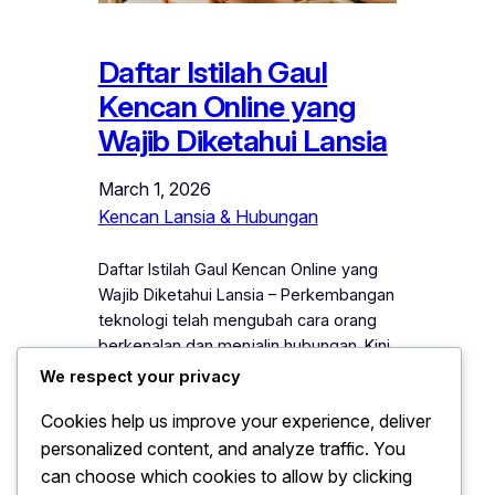
Daftar Istilah Gaul
Kencan Online yang
Wajib Diketahui Lansia
March 1, 2026
Kencan Lansia & Hubungan
Daftar Istilah Gaul Kencan Online yang
Wajib Diketahui Lansia – Perkembangan
teknologi telah mengubah cara orang
berkenalan dan menjalin hubungan. Kini,
kencan tidak lagi terbatas pada
We respect your privacy
pertemuan langsung, melainkan juga
Cookies help us improve your experience, deliver
melalui aplikasi dan media sosial. Lansia
personalized content, and analyze traffic. You
yang mulai mencoba dunia kencan
online sering kali menghadapi
can choose which cookies to allow by clicking