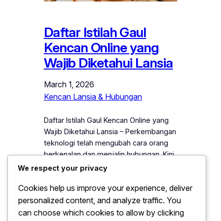
Daftar Istilah Gaul
Kencan Online yang
Wajib Diketahui Lansia
March 1, 2026
Kencan Lansia & Hubungan
Daftar Istilah Gaul Kencan Online yang
Wajib Diketahui Lansia – Perkembangan
teknologi telah mengubah cara orang
berkenalan dan menjalin hubungan. Kini,
kencan tidak lagi terbatas pada
We respect your privacy
pertemuan langsung, melainkan juga
Cookies help us improve your experience, deliver
melalui aplikasi dan media sosial. Lansia
personalized content, and analyze traffic. You
yang mulai mencoba dunia kencan
online sering kali menghadapi
can choose which cookies to allow by clicking