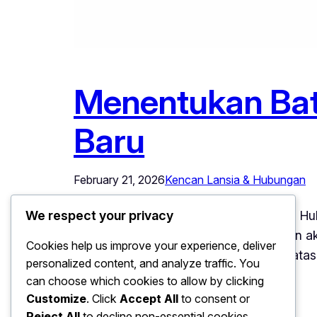
Menentukan Ba
Baru
February 21, 2026
Kencan Lansia & Hubungan
Menentukan Batasan Emosional dalam Hubu
We respect your privacy
kegembiraan, ketertarikan, dan harapan a
Cookies help us improve your experience, deliver
batasan emosionalnya. Menetapkan batasan
personalized content, and analyze traffic. You
mencegah stres emosional, dan…
can choose which cookies to allow by clicking
Customize
. Click
Accept All
to consent or
Reject All
to decline non-essential cookies.